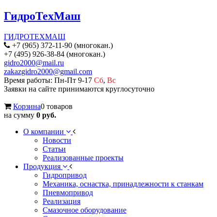
ГидроТехМаш
ГИДРОТЕХМАШ
+7 (965) 372-11-90 (многокан.)
+7 (495) 926-38-84 (многокан.)
gidro2000@mail.ru
zakazgidro2000@gmail.com
Время работы: Пн-Пт 9-17
Сб
,
Вс
Заявки на сайте принимаются круглосуточно
Корзина
0 товаров
на сумму
0 руб.
О компании
Новости
Статьи
Реализованные проекты
Продукция
Гидропривод
Механика, оснастка, принадлежности к станкам
Пневмопривод
Реализация
Смазочное оборудование