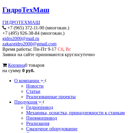
ГидроТехМаш
ГИДРОТЕХМАШ
+7 (965) 372-11-90 (многокан.)
+7 (495) 926-38-84 (многокан.)
gidro2000@mail.ru
zakazgidro2000@gmail.com
Время работы: Пн-Пт 9-17
Сб
,
Вс
Заявки на сайте принимаются круглосуточно
Корзина
0 товаров
на сумму
0 руб.
О компании
Новости
Статьи
Реализованные проекты
Продукция
Гидропривод
Механика, оснастка, принадлежности к станкам
Пневмопривод
Реализация
Смазочное оборудование