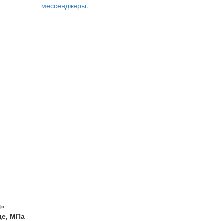
мессенджеры.
ш»
де, МПа