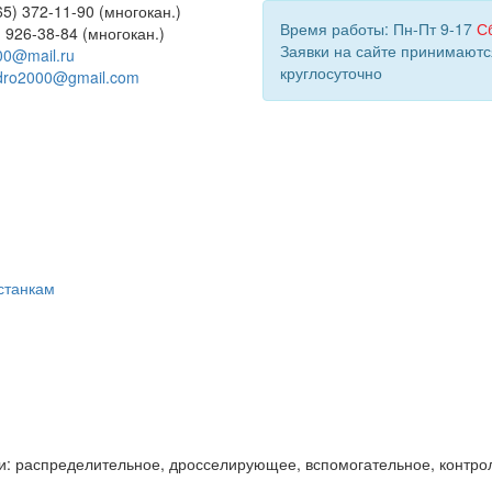
5) 372-11-90 (многокан.)
Время работы: Пн-Пт 9-17
С
) 926-38-84 (многокан.)
Заявки на сайте принимаютс
00@mail.ru
круглосуточно
dro2000@gmail.com
станкам
и: распределительное, дросселирующее, вспомогательное, контро