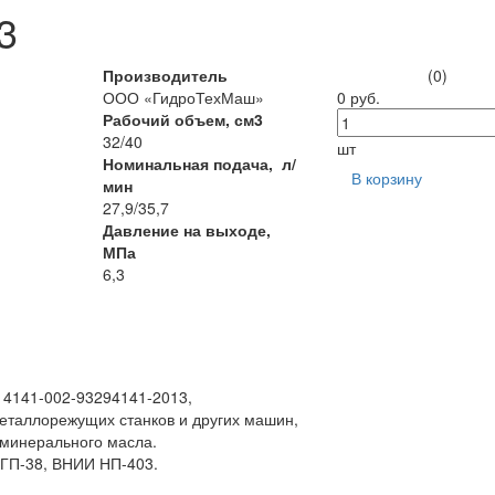
3
Производитель
(0)
ООО «ГидроТехМаш»
0 руб.
Рабочий объем, см3
32/40
шт
Номинальная подача, л/
В корзину
мин
27,9/35,7
Давление на выходе,
МПа
6,3
У 4141-002-93294141-2013,
еталлорежущих станков и других машин,
 минерального масла.
ИГП-38, ВНИИ НП-403.