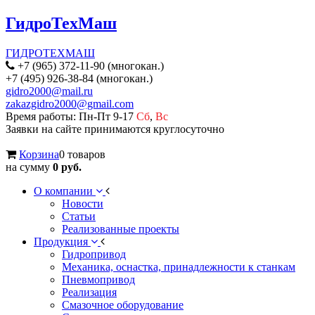
ГидроТехМаш
ГИДРОТЕХМАШ
+7 (965) 372-11-90 (многокан.)
+7 (495) 926-38-84 (многокан.)
gidro2000@mail.ru
zakazgidro2000@gmail.com
Время работы: Пн-Пт 9-17
Сб
,
Вс
Заявки на сайте принимаются круглосуточно
Корзина
0 товаров
на сумму
0 руб.
О компании
Новости
Статьи
Реализованные проекты
Продукция
Гидропривод
Механика, оснастка, принадлежности к станкам
Пневмопривод
Реализация
Смазочное оборудование