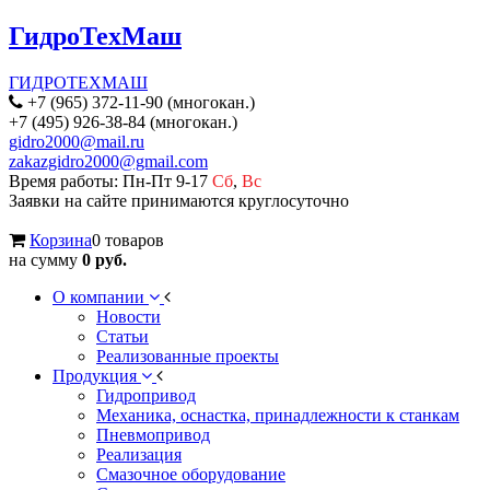
ГидроТехМаш
ГИДРОТЕХМАШ
+7 (965) 372-11-90 (многокан.)
+7 (495) 926-38-84 (многокан.)
gidro2000@mail.ru
zakazgidro2000@gmail.com
Время работы: Пн-Пт 9-17
Сб
,
Вс
Заявки на сайте принимаются круглосуточно
Корзина
0 товаров
на сумму
0 руб.
О компании
Новости
Статьи
Реализованные проекты
Продукция
Гидропривод
Механика, оснастка, принадлежности к станкам
Пневмопривод
Реализация
Смазочное оборудование