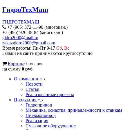
ГидроТехМаш
ГИДРОТЕХМАШ
+7 (965) 372-11-90 (многокан.)
+7 (495) 926-38-84 (многокан.)
gidro2000@mail.ru
zakazgidro2000@gmail.com
Время работы: Пн-Пт 9-17
Сб
,
Вс
Заявки на сайте принимаются круглосуточно
Корзина
0 товаров
на сумму
0 руб.
О компании
Новости
Статьи
Реализованные проекты
Продукция
Гидропривод
Механика, оснастка, принадлежности к станкам
Пневмопривод
Реализация
Смазочное оборудование