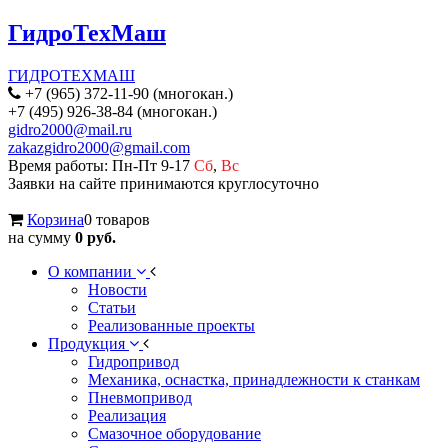
ГидроТехМаш
ГИДРОТЕХМАШ
+7 (965) 372-11-90 (многокан.)
+7 (495) 926-38-84 (многокан.)
gidro2000@mail.ru
zakazgidro2000@gmail.com
Время работы: Пн-Пт 9-17
Сб
,
Вс
Заявки на сайте принимаются круглосуточно
Корзина
0 товаров
на сумму
0 руб.
О компании
Новости
Статьи
Реализованные проекты
Продукция
Гидропривод
Механика, оснастка, принадлежности к станкам
Пневмопривод
Реализация
Смазочное оборудование