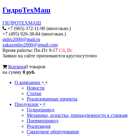
ГидроТехМаш
ГИДРОТЕХМАШ
+7 (965) 372-11-90 (многокан.)
+7 (495) 926-38-84 (многокан.)
gidro2000@mail.ru
zakazgidro2000@gmail.com
Время работы: Пн-Пт 9-17
Сб
,
Вс
Заявки на сайте принимаются круглосуточно
Корзина
0 товаров
на сумму
0 руб.
О компании
Новости
Статьи
Реализованные проекты
Продукция
Гидропривод
Механика, оснастка, принадлежности к станкам
Пневмопривод
Реализация
Смазочное оборудование