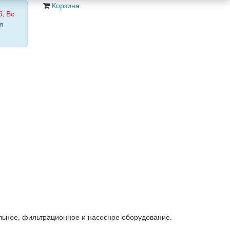
Корзина
б
,
Вс
я
льное, фильтрационное и насосное оборудование.