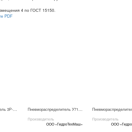
азмещения 4 по ГОСТ 15150.
те PDF
Пневмораспределитель 3Р-6-233-3
Пневмораспределитель У7126Б-3
Производитель
Производитель
ООО «ГидроТехМаш»
ООО «Гидр