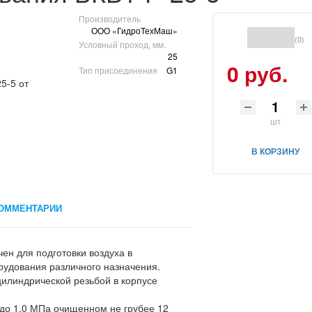
Производитель
ООО «ГидроТехМаш»
(0)
Условный проход, мм.
25
0 руб.
Тип присоединения
G1
шт
В КОРЗИНУ
ОММЕНТАРИИ
ен для подготовки воздуха в
удования различного назначения.
цилиндрической резьбой в корпусе
 до 1,0 МПа очищенном не грубее 12