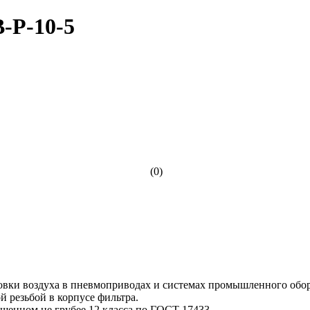
-Р-10-5
(0)
овки воздуха в пневмоприводах и системах промышленного обор
 резьбой в корпусе фильтра.
ищенном не грубее 12 класса по ГОСТ 17433.