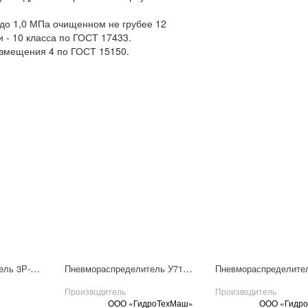
 до 1,0 МПа очищенном не грубее 12
и - 10 класса по ГОСТ 17433.
азмещения 4 по ГОСТ 15150.
Пневмораспределитель 3Р-6-233-3
Пневмораспределитель У7126Б-3
Производитель
Производитель
ООО «ГидроТехМаш»
ООО «Гидр