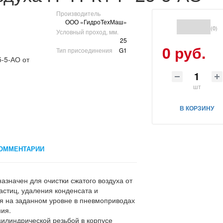
Производитель
ООО «ГидроТехМаш»
(0)
Условный проход, мм.
25
0 руб.
Тип присоединения
G1
шт
В КОРЗИНУ
ОММЕНТАРИИ
азначен для очистки сжатого воздуха от
астиц, удаления конденсата и
я на заданном уровне в пневмоприводах
ия.
цилиндрической резьбой в корпусе