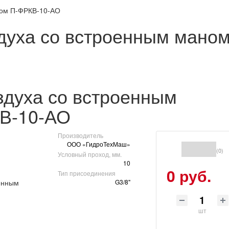
ром П-ФРКВ-10-АО
здуха со встроенным мано
здуха со встроенным
В-10-АО
Производитель
ООО «ГидроТехМаш»
(0)
Условный проход, мм.
10
0 руб.
Тип присоединения
G3/8"
шт