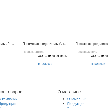
Пневмораспределитель 3Р-6-233-3
Пневмораспределитель У7126Б-3
Производитель
Производитель
ООО «ГидроТехМаш»
ООО «Гидр
В наличии
В наличии
лог товаров
О магазине
О компании
О компании
Продукция
Продукция