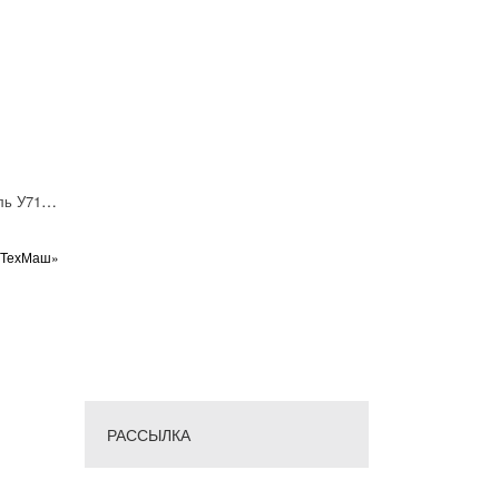
Пневмораспределитель У7126Б-2
оТехМаш»
РАССЫЛКА