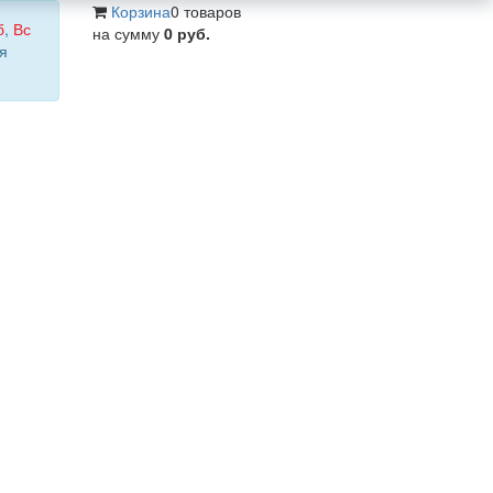
Корзина
0 товаров
б
,
Вс
на сумму
0 руб.
я