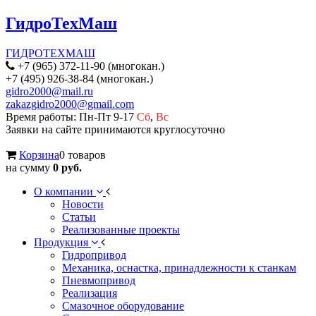
ГидроТехМаш
ГИДРОТЕХМАШ
+7 (965) 372-11-90 (многокан.)
+7 (495) 926-38-84 (многокан.)
gidro2000@mail.ru
zakazgidro2000@gmail.com
Время работы: Пн-Пт 9-17
Сб
,
Вс
Заявки на сайте принимаются круглосуточно
Корзина
0 товаров
на сумму
0 руб.
О компании
Новости
Статьи
Реализованные проекты
Продукция
Гидропривод
Механика, оснастка, принадлежности к станкам
Пневмопривод
Реализация
Смазочное оборудование