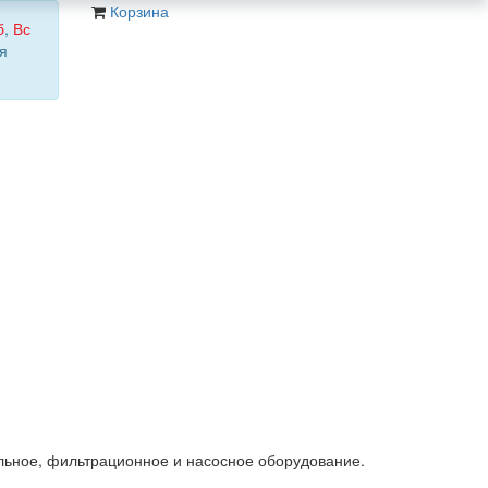
Корзина
б
,
Вс
я
льное, фильтрационное и насосное оборудование.