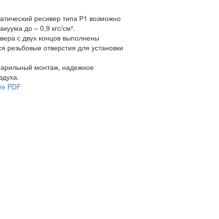
атический ресивер типа Р1 возможно
куума до – 0,9 кгс/см².
вера с двух концов выполнены
ся резьбовые отверстия для установки
 парильный монтаж, надежное
здуха.
те PDF