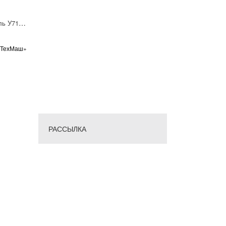
Пневмораспределитель У7126Б-2
оТехМаш»
РАССЫЛКА