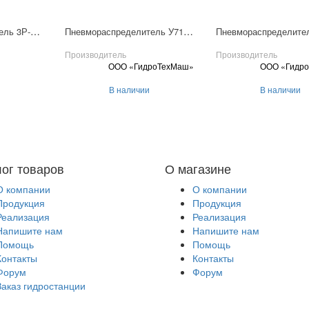
Пневмораспределитель 3Р-6-233-3
Пневмораспределитель У7126Б-3
Производитель
Производитель
ООО «ГидроТехМаш»
ООО «Гидр
В наличии
В наличии
лог товаров
О магазине
О компании
О компании
Продукция
Продукция
Реализация
Реализация
Напишите нам
Напишите нам
Помощь
Помощь
Контакты
Контакты
Форум
Форум
Заказ гидростанции