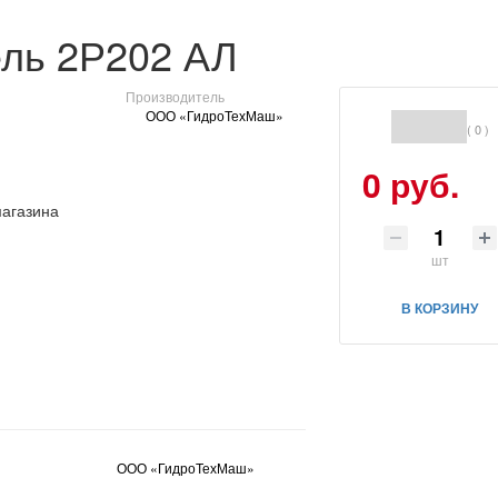
ль 2Р202 АЛ
Производитель
ООО «ГидроТехМаш»
( 0 )
0 руб.
шт
В КОРЗИНУ
ООО «ГидроТехМаш»