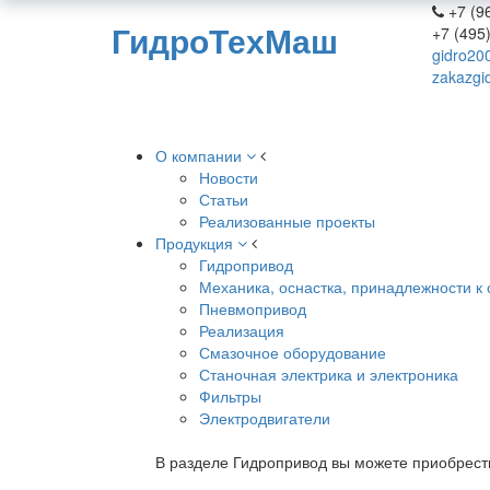
+7 (96
ГидроТехМаш
+7 (495
gidro20
zakazgi
О компании
Новости
Статьи
Реализованные проекты
Продукция
Гидропривод
Механика, оснастка, принадлежности к 
Пневмопривод
Реализация
Смазочное оборудование
Станочная электрика и электроника
Фильтры
Электродвигатели
В разделе Гидропривод вы можете приобрест