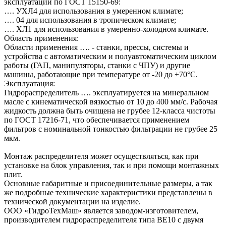
эксплуатации по ГОСТ 15150-69:
…. УХЛ4 для использования в умеренном климате;
…. 04 для использования в тропическом климате;
…. ХЛ1 для использования в умеренно-холодном климате.
Область применения:
Области применения …. - станки, прессы, системы и
устройства с автоматическим и полуавтоматическим циклом
работы (ГАП, манипуляторы, станки с ЧПУ) и другие
машины, работающие при температуре от -20 до +70°C.
Эксплуатация:
Гидрораспределитель …. эксплуатируется на минеральном
масле с кинематической вязкостью от 10 до 400 мм/с. Рабочая
жидкость должна быть очищена не грубее 12-класса чистоты
по ГОСТ 17216-71, что обеспечивается применением
фильтров с номинальной тонкостью фильтрации не грубее 25
мкм.
Монтаж распределителя может осуществляться, как при
установке на блок управления, так и при помощи монтажных
плит.
Основные габаритные и присоединительные размеры, а так
же подробные технические характеристики представлены в
технической документации на изделие.
ООО «ГидроТехМаш» является заводом-изготовителем,
производителем гидрораспределителя типа ВЕ10 с двумя