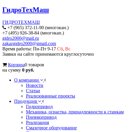
ГидроТехМаш
ГИДРОТЕХМАШ
+7 (965) 372-11-90 (многокан.)
+7 (495) 926-38-84 (многокан.)
gidro2000@mail.ru
zakazgidro2000@gmail.com
Время работы: Пн-Пт 9-17
Сб
,
Вс
Заявки на сайте принимаются круглосуточно
Корзина
0 товаров
на сумму
0 руб.
О компании
Новости
Статьи
Реализованные проекты
Продукция
Гидропривод
Механика, оснастка, принадлежности к станкам
Пневмопривод
Реализация
Смазочное оборудование