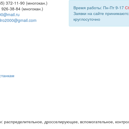
5) 372-11-90 (многокан.)
Время работы: Пн-Пт 9-17
С
) 926-38-84 (многокан.)
Заявки на сайте принимаютс
00@mail.ru
круглосуточно
dro2000@gmail.com
станкам
и: распределительное, дросселирующее, вспомогательное, контро