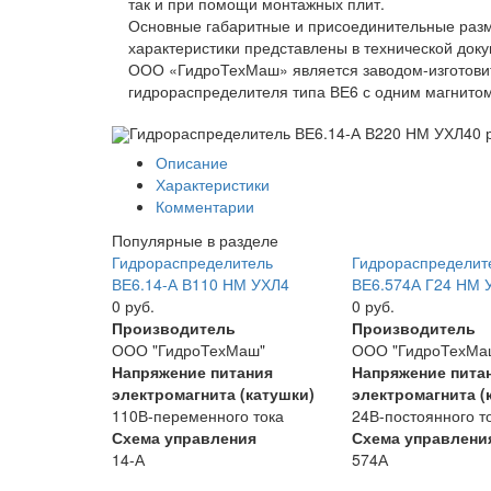
так и при помощи монтажных плит.
Основные габаритные и присоединительные разм
характеристики представлены в технической док
ООО «ГидроТехМаш» является заводом-изготови
гидрораспределителя типа ВЕ6 с одним магнитом
Гидрораспределитель ВЕ6.14-А В220 НМ УХЛ4
0 
Описание
Характеристики
Комментарии
Популярные в разделе
Гидрораспределитель
Гидрораспределит
ВЕ6.14-А В110 НМ УХЛ4
ВЕ6.574А Г24 НМ 
0 руб.
0 руб.
Производитель
Производитель
ООО "ГидроТехМаш"
ООО "ГидроТехМа
Напряжение питания
Напряжение пита
электромагнита (катушки)
электромагнита (
110В-переменного тока
24В-постоянного т
Схема управления
Схема управлени
14-А
574А