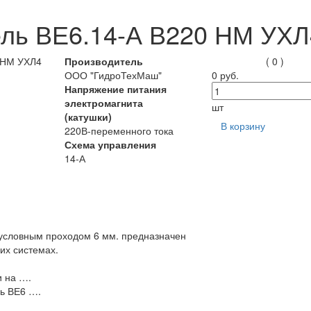
ль ВЕ6.14-А В220 НМ УХЛ
Производитель
( 0 )
ООО "ГидроТехМаш"
0 руб.
Напряжение питания
электромагнита
шт
(катушки)
В корзину
220В-переменного тока
Схема управления
14-А
 условным проходом 6 мм. предназначен
их системах.
и на ….
ь ВЕ6 ….