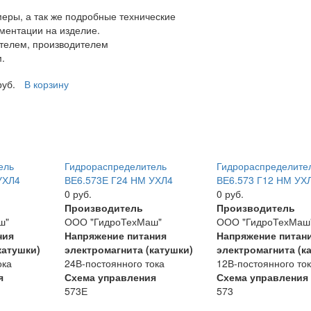
еры, а так же подробные технические
ументации на изделие.
телем, производителем
.
руб.
В корзину
ель
Гидрораспределитель
Гидрораспределите
УХЛ4
ВЕ6.573Е Г24 НМ УХЛ4
ВЕ6.573 Г12 НМ УХ
0 руб.
0 руб.
Производитель
Производитель
ш"
ООО "ГидроТехМаш"
ООО "ГидроТехМаш
ния
Напряжение питания
Напряжение питан
катушки)
электромагнита (катушки)
электромагнита (к
ока
24В-постоянного тока
12В-постоянного то
я
Схема управления
Схема управления
573Е
573