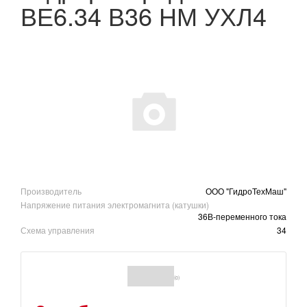
ВЕ6.34 В36 НМ УХЛ4
Производитель
ООО "ГидроТехМаш"
Напряжение питания электромагнита (катушки)
36В-переменного тока
Схема управления
34
(0)