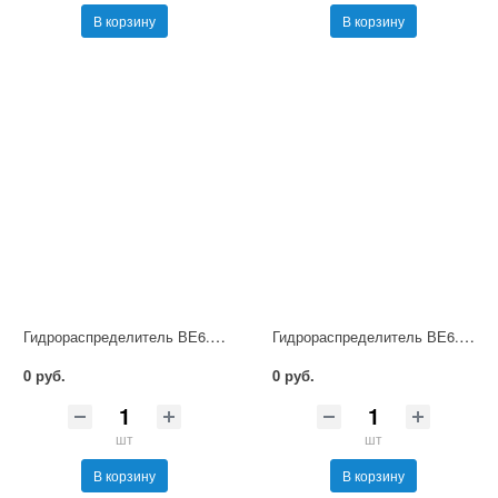
В корзину
В корзину
Гидрораспределитель ВЕ6.64 В220 НМ УХЛ4
Гидрораспределитель ВЕ6.14 Г12 НМ УХЛ4
0 руб.
0 руб.
шт
шт
В корзину
В корзину