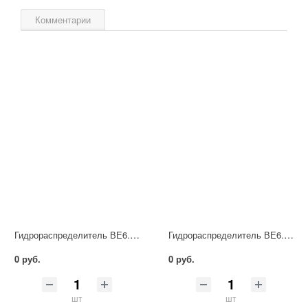
Комментарии
Гидрораспределитель ВЕ6.34 Г24 НМ УХЛ4
Гидрораспределитель ВЕ6.44 Г24 НМ УХЛ4
0 руб.
0 руб.
шт
шт