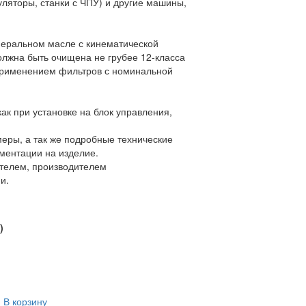
ляторы, станки с ЧПУ) и другие машины,
неральном масле с кинематической
должна быть очищена не грубее 12-класса
 применением фильтров с номинальной
ак при установке на блок управления,
еры, а так же подробные технические
ументации на изделие.
телем, производителем
и.
)
В корзину