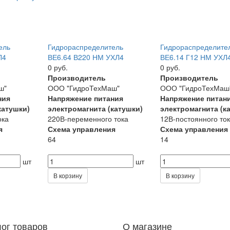
ель
Гидрораспределитель
Гидрораспределите
Л4
ВЕ6.64 В220 НМ УХЛ4
ВЕ6.14 Г12 НМ УХЛ
0 руб.
0 руб.
Производитель
Производитель
ш"
ООО "ГидроТехМаш"
ООО "ГидроТехМаш
ния
Напряжение питания
Напряжение питан
катушки)
электромагнита (катушки)
электромагнита (к
ока
220В-переменного тока
12В-постоянного то
я
Схема управления
Схема управления
64
14
шт
шт
В корзину
В корзину
лог товаров
О магазине