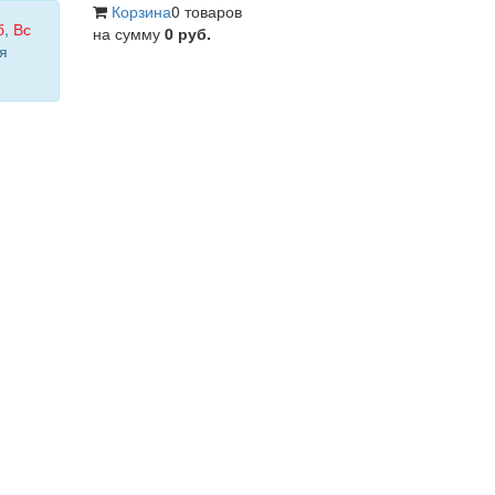
Корзина
0 товаров
б
,
Вс
на сумму
0 руб.
я