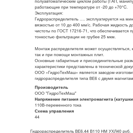
полуавтоматическим циклом работы (ГАП, манипу
работающие при температуре от -20 до +70°C.
Эксплуатация:
Гидрораспределитель …. эксплуатируется на ми
вязкостью от 10 до 400 мм/с. Рабочая жидкость 
чистоты по ГОСТ 17216-71, что обеспечивается
тонкостью фильтрации не грубее 25 мкм.
Монтаж распределителя может осуществляться, к
так и при помощи монтажных плит.
Основные габаритные и присоединительные разм
характеристики представлены в технической док
ООО «ГидроТехМаш» является заводом-изготови
гидрораспределителя типа ВЕ6 с двумя магнитам
Производитель
ООО "ГидроТехМаш"
Напряжение питания электромагнита (катушки
110В-переменного тока
Схема управления
44
Гидрораспределитель ВЕ6.44 В110 НМ УХЛ4
0 руб.