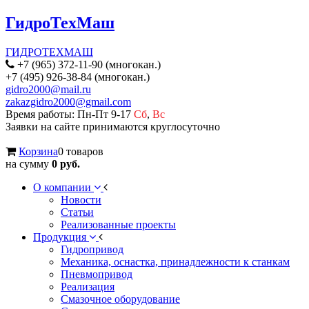
ГидроТехМаш
ГИДРОТЕХМАШ
+7 (965) 372-11-90 (многокан.)
+7 (495) 926-38-84 (многокан.)
gidro2000@mail.ru
zakazgidro2000@gmail.com
Время работы: Пн-Пт 9-17
Сб
,
Вс
Заявки на сайте принимаются круглосуточно
Корзина
0 товаров
на сумму
0 руб.
О компании
Новости
Статьи
Реализованные проекты
Продукция
Гидропривод
Механика, оснастка, принадлежности к станкам
Пневмопривод
Реализация
Смазочное оборудование