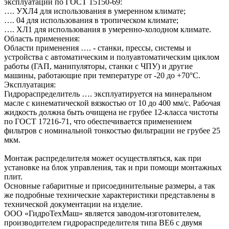
эксплуатации по ГОСТ 15150-69:
…. УХЛ4 для использования в умеренном климате;
…. 04 для использования в тропическом климате;
…. ХЛ1 для использования в умеренно-холодном климате.
Область применения:
Области применения …. - станки, прессы, системы и
устройства с автоматическим и полуавтоматическим циклом
работы (ГАП, манипуляторы, станки с ЧПУ) и другие
машины, работающие при температуре от -20 до +70°C.
Эксплуатация:
Гидрораспределитель …. эксплуатируется на минеральном
масле с кинематической вязкостью от 10 до 400 мм/с. Рабочая
жидкость должна быть очищена не грубее 12-класса чистоты
по ГОСТ 17216-71, что обеспечивается применением
фильтров с номинальной тонкостью фильтрации не грубее 25
мкм.
Монтаж распределителя может осуществляться, как при
установке на блок управления, так и при помощи монтажных
плит.
Основные габаритные и присоединительные размеры, а так
же подробные технические характеристики представлены в
технической документации на изделие.
ООО «ГидроТехМаш» является заводом-изготовителем,
производителем гидрораспределителя типа ВЕ6 с двумя