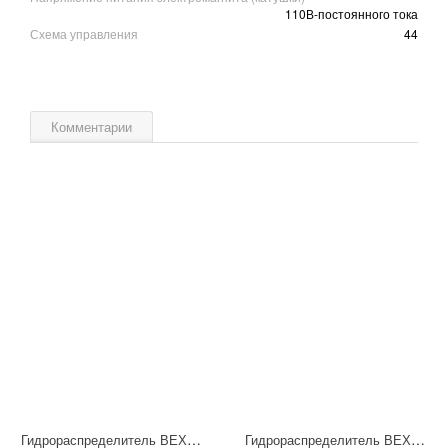
110В-постоянного тока
Схема управления
44
Комментарии
Гидрораспределитель ВЕХ16.44 Г24 НМ УХЛ4
Гидрораспределитель ВЕХ16.64 Г24 НМ УХЛ4