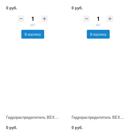
0 руб.
0 руб.
шт
шт
В корзину
В корзину
Гидрораспределитель ВЕХ16.44 В110 НМ УХЛ4
Гидрораспределитель ВЕХ16.134 Г24 НМ УХЛ4
0 руб.
0 руб.