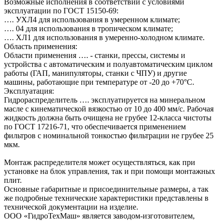
Возможные исполнения в соответствии с условиями
эксплуатации по ГОСТ 15150-69:
…. УХЛ4 для использования в умеренном климате;
…. 04 для использования в тропическом климате;
…. ХЛ1 для использования в умеренно-холодном климате.
Область применения:
Области применения …. - станки, прессы, системы и
устройства с автоматическим и полуавтоматическим циклом
работы (ГАП, манипуляторы, станки с ЧПУ) и другие
машины, работающие при температуре от -20 до +70°C.
Эксплуатация:
Гидрораспределитель …. эксплуатируется на минеральном
масле с кинематической вязкостью от 10 до 400 мм/с. Рабочая
жидкость должна быть очищена не грубее 12-класса чистоты
по ГОСТ 17216-71, что обеспечивается применением
фильтров с номинальной тонкостью фильтрации не грубее 25
мкм.
Монтаж распределителя может осуществляться, как при
установке на блок управления, так и при помощи монтажных
плит.
Основные габаритные и присоединительные размеры, а так
же подробные технические характеристики представлены в
технической документации на изделие.
ООО «ГидроТехМаш» является заводом-изготовителем,