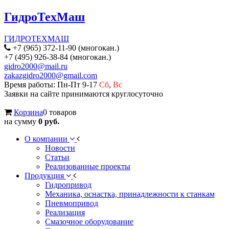
ГидроТехМаш
ГИДРОТЕХМАШ
+7 (965) 372-11-90 (многокан.)
+7 (495) 926-38-84 (многокан.)
gidro2000@mail.ru
zakazgidro2000@gmail.com
Время работы: Пн-Пт 9-17
Сб
,
Вс
Заявки на сайте принимаются круглосуточно
Корзина
0 товаров
на сумму
0 руб.
О компании
Новости
Статьи
Реализованные проекты
Продукция
Гидропривод
Механика, оснастка, принадлежности к станкам
Пневмопривод
Реализация
Смазочное оборудование