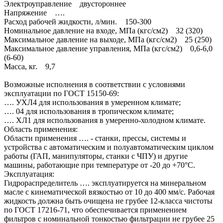
Электроуправление двустороннее
Напряжение ….
Расход рабочей жидкости, л/мин. 150-300
Номинальное давление на входе, МПа (кгс/см2) 32 (320)
Максимальное давление на выходе, МПа (кгс/см2) 25 (250)
Максимальное давление управления, МПа (кгс/см2) 0,6-6,0
(6-60)
Масса, кг. 9,7
Возможные исполнения в соответствии с условиями
эксплуатации по ГОСТ 15150-69:
…. УХЛ4 для использования в умеренном климате;
…. 04 для использования в тропическом климате;
…. ХЛ1 для использования в умеренно-холодном климате.
Область применения:
Области применения …. - станки, прессы, системы и
устройства с автоматическим и полуавтоматическим циклом
работы (ГАП, манипуляторы, станки с ЧПУ) и другие
машины, работающие при температуре от -20 до +70°C.
Эксплуатация:
Гидрораспределитель …. эксплуатируется на минеральном
масле с кинематической вязкостью от 10 до 400 мм/с. Рабочая
жидкость должна быть очищена не грубее 12-класса чистоты
по ГОСТ 17216-71, что обеспечивается применением
фильтров с номинальной тонкостью фильтрации не грубее 25