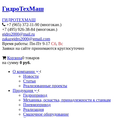
ГидроТехМаш
ГИДРОТЕХМАШ
+7 (965) 372-11-90 (многокан.)
+7 (495) 926-38-84 (многокан.)
gidro2000@mail.ru
zakazgidro2000@gmail.com
Время работы: Пн-Пт 9-17
Сб
,
Вс
Заявки на сайте принимаются круглосуточно
Корзина
0 товаров
на сумму
0 руб.
О компании
Новости
Статьи
Реализованные проекты
Продукция
Гидропривод
Механика, оснастка, принадлежности к станкам
Пневмопривод
Реализация
Смазочное оборудование