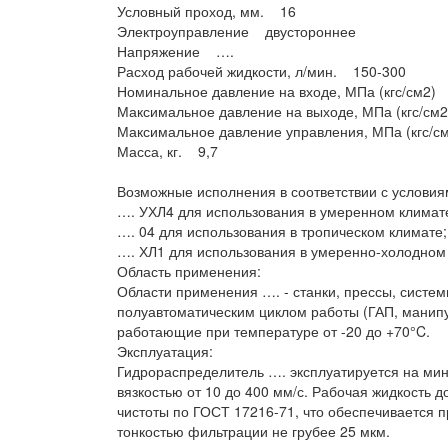
Условный проход, мм. 16
Электроуправление двустороннее
Напряжение ….
Расход рабочей жидкости, л/мин. 150-300
Номинальное давление на входе, МПа (кгс/см2) 
Максимальное давление на выходе, МПа (кгс/см
Максимальное давление управления, МПа (кгс/см
Масса, кг. 9,7
Возможные исполнения в соответствии с условия
…. УХЛ4 для использования в умеренном климат
…. 04 для использования в тропическом климате;
…. ХЛ1 для использования в умеренно-холодном
Область применения:
Области применения …. - станки, прессы, систем
полуавтоматическим циклом работы (ГАП, манипу
работающие при температуре от -20 до +70°C.
Эксплуатация:
Гидрораспределитель …. эксплуатируется на ми
вязкостью от 10 до 400 мм/с. Рабочая жидкость 
чистоты по ГОСТ 17216-71, что обеспечивается
тонкостью фильтрации не грубее 25 мкм.