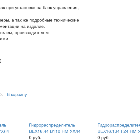
ак при установке на блок управления,
еры, а так же подробные технические
ументации на изделие.
телем, производителем
тами.
)
б.
В корзину
ель
Гидрораспределитель
Гидрораспределите
УХЛ4
ВЕХ16.44 В110 НМ УХЛ4
ВЕХ16.134 Г24 НМ 
0 руб.
0 руб.