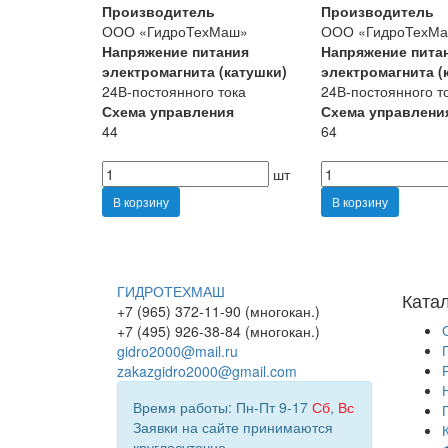
Производитель
Производитель
ООО «ГидроТехМаш»
ООО «ГидроТехМ
Напряжение питания
Напряжение пита
электромагнита (катушки)
электромагнита (
24В-постоянного тока
24В-постоянного т
Схема управления
Схема управлени
44
64
шт
В корзину
В корзину
ГИДРОТЕХМАШ
Ката
+7 (965) 372-11-90 (многокан.)
+7 (495) 926-38-84 (многокан.)
gidro2000@mail.ru
zakazgidro2000@gmail.com
Время работы: Пн-Пт 9-17
Сб
,
Вс
Заявки на сайте принимаются
круглосуточно