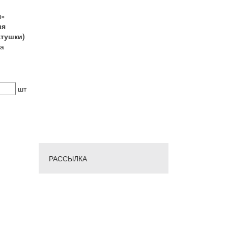
ш»
ия
атушки)
ка
шт
РАССЫЛКА