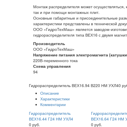
Монтаж распределителя может осуществляться, к
так и при помощи монтажных плит.
Основные габаритные и присоединительные разм
характеристики представлены в технической док
ООО «ГидроТехМаш» является заводом-изготови
гидрораспределителя типа ВЕХ16 с двумя магни
Производитель
ООО «ГидроТехМаш»
Напряжение питания электромагнита (катушки
220В-переменного тока
Схема управления
94
Гидрораспределитель ВЕХ16.94 В220 НМ УХЛ4
0 ру
Описание
Характеристики
Комментарии
Гидрораспределитель
Гидрораспределит
ВЕХ16.44 Г24 НМ УХЛ4
ВЕХ16.64 Г24 НМ 
0 руб.
0 руб.