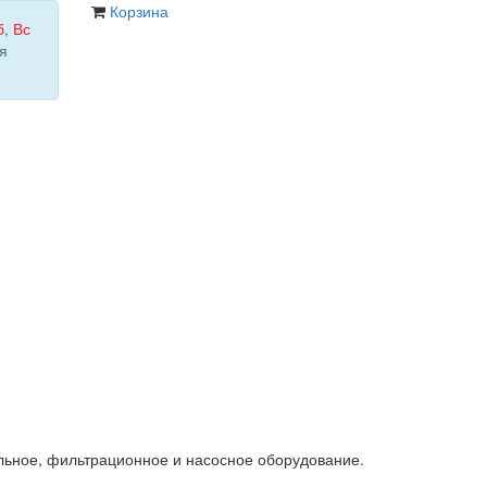
Корзина
б
,
Вс
я
льное, фильтрационное и насосное оборудование.