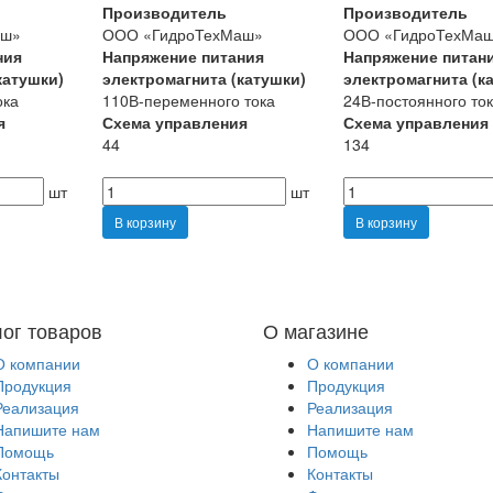
Производитель
Производитель
аш»
ООО «ГидроТехМаш»
ООО «ГидроТехМа
ния
Напряжение питания
Напряжение питан
катушки)
электромагнита (катушки)
электромагнита (к
ока
110В-переменного тока
24В-постоянного то
я
Схема управления
Схема управления
44
134
шт
шт
В корзину
В корзину
лог товаров
О магазине
О компании
О компании
Продукция
Продукция
Реализация
Реализация
Напишите нам
Напишите нам
Помощь
Помощь
Контакты
Контакты