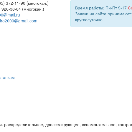
5) 372-11-90 (многокан.)
Время работы: Пн-Пт 9-17
С
) 926-38-84 (многокан.)
Заявки на сайте принимаютс
00@mail.ru
круглосуточно
dro2000@gmail.com
станкам
и: распределительное, дросселирующее, вспомогательное, контро