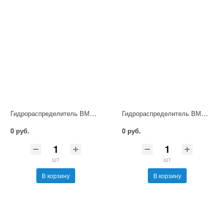
Гидрораспределитель ВММ10.64 УХЛ4
Гидрораспределитель ВММ10.44 Ф УХЛ4
0 руб.
0 руб.
шт
шт
В корзину
В корзину