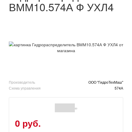
ВММ10.574А Ф УХЛ4
Производитель
ООО "ГидроТехМаш"
Схема управления
574А
(0)
0 руб.