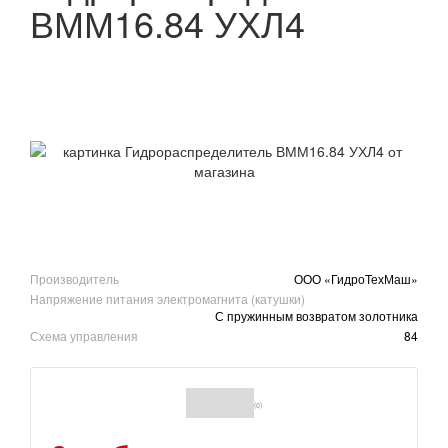
ВММ16.84 УХЛ4
Производитель
ООО «ГидроТехМаш»
Напряжение питания электромагнита (катушки)
С пружинным возвратом золотника
Схема управления
84
(0)