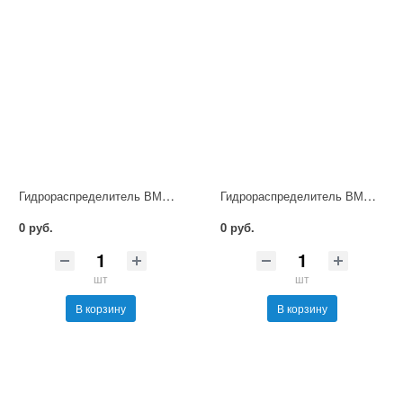
Гидрораспределитель ВММ16.124 УХЛ4
Гидрораспределитель ВММ16.64 Ф УХЛ4
0 руб.
0 руб.
шт
шт
В корзину
В корзину