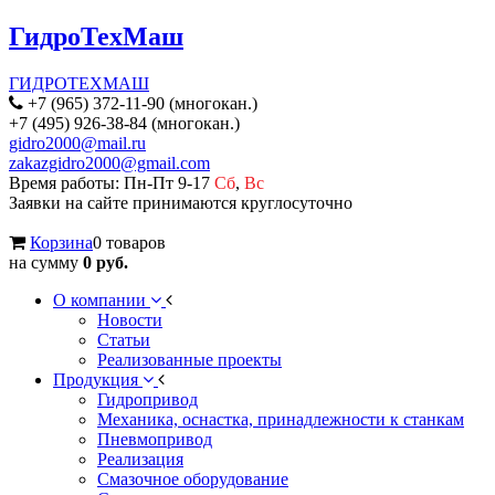
ГидроТехМаш
ГИДРОТЕХМАШ
+7 (965) 372-11-90 (многокан.)
+7 (495) 926-38-84 (многокан.)
gidro2000@mail.ru
zakazgidro2000@gmail.com
Время работы: Пн-Пт 9-17
Сб
,
Вс
Заявки на сайте принимаются круглосуточно
Корзина
0 товаров
на сумму
0 руб.
О компании
Новости
Статьи
Реализованные проекты
Продукция
Гидропривод
Механика, оснастка, принадлежности к станкам
Пневмопривод
Реализация
Смазочное оборудование