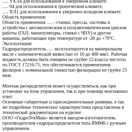
…. УХЛ4 для использования в умеренном климате;
…. 04 для использования в тропическом климате;
…. ХЛ1 для использования в умеренно-холодном климате.
Область применения:
Области применения …. - станки, прессы, системы и
устройства с автоматическим и полуавтоматическим циклом
работы (ГАП, манипуляторы, станки с ЧПУ) и другие
машины, работающие при температуре от -20 до +70°C.
Эксплуатация:
Гидрораспределитель …. эксплуатируется на минеральном
масле с кинематической вязкостью от 10 до 400 мм/с. Рабочая
жидкость должна быть очищена не грубее 12-класса чистоты
по ГОСТ 17216-71, что обеспечивается применением
фильтров с номинальной тонкостью фильтрации не грубее 25
мкм.
Монтаж распределителя может осуществляться, как при
установке на блок управления, так и при помощи монтажных
плит.
Основные габаритные и присоединительные размеры, а так
же подробные технические характеристики представлены в
технической документации на изделие
ООО «ГидроТехМаш» является заводом-изготовителем,
производителем гидрораспределителя типа ВММ6 с ручным
управлением.