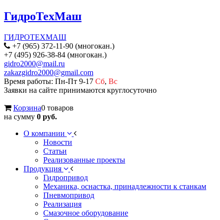
ГидроТехМаш
ГИДРОТЕХМАШ
+7 (965) 372-11-90 (многокан.)
+7 (495) 926-38-84 (многокан.)
gidro2000@mail.ru
zakazgidro2000@gmail.com
Время работы: Пн-Пт 9-17
Сб
,
Вс
Заявки на сайте принимаются круглосуточно
Корзина
0 товаров
на сумму
0 руб.
О компании
Новости
Статьи
Реализованные проекты
Продукция
Гидропривод
Механика, оснастка, принадлежности к станкам
Пневмопривод
Реализация
Смазочное оборудование