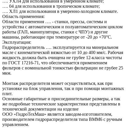
…. УХЛ4 для использования в умеренном климате;
…. 04 для использования в тропическом климате;
…. ХЛ1 для использования в умеренно-холодном климате.
Область применения:
Области применения …. - станки, прессы, системы и
устройства с автоматическим и полуавтоматическим циклом
работы (ГАП, манипуляторы, станки с ЧПУ) и другие
машины, работающие при температуре от -20 до +70°C.
Эксплуатация:
Гидрораспределитель …. эксплуатируется на минеральном
масле с кинематической вязкостью от 10 до 400 мм/с. Рабочая
жидкость должна быть очищена не грубее 12-класса чистоты
по ГОСТ 17216-71, что обеспечивается применением
фильтров с номинальной тонкостью фильтрации не грубее 25
мкм.
Монтаж распределителя может осуществляться, как при
установке на блок управления, так и при помощи монтажных
плит.
Основные габаритные и присоединительные размеры, а так
же подробные технические характеристики представлены в
технической документации на изделие
ООО «ГидроТехМаш» является заводом-изготовителем,
производителем гидрораспределителя типа ВММ6 с ручным
управлением.