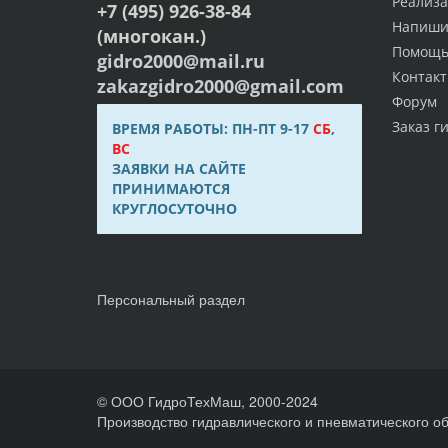
Реализ
+7 (495) 926-38-84
Напиши
(многокан.)
Помощ
gidro2000@mail.ru
Контак
zakazgidro2000@gmail.com
Форум
Заказ г
ВРЕМЯ РАБОТЫ: ПН-ПТ 9-17
СБ
,
ВС
ЗАЯВКИ НА САЙТЕ
ПРИНИМАЮТСЯ
КРУГЛОСУТОЧНО
Персональный раздел
© ООО ГидроТехМаш, 2000-2024
Производство гидравлического и пневматического о