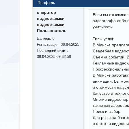
Профиль
оператор
Если вы отыскивает
видеосъемки
видеографа либо в
видеосъемки
учитывать:
Пользователь
Баллов:
0
Типы услуг
Регистрация:
06.04.2025
В Минске предлага
Последний визит:
Свадебная видеосъ
06.04.2025 09:32:56
Съемка событий: В
Рекламные видеокл
Профессиональны
В Минске работаю
анимации. Вы може
и стоимости на усл
Качество и технол
Многие видеоопера
такие как аэросъе
Поиск и выбор
Для розыска благо
о фото- и видеосъе