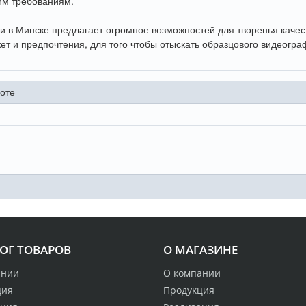
им требованиям.
 в Минске предлагает огромное возможностей для творенья качест
ет и предпочтения, для того чтобы отыскать образцового видеограф
оте
ОГ ТОВАРОВ
О МАГАЗИНЕ
ании
О компании
ция
Продукция