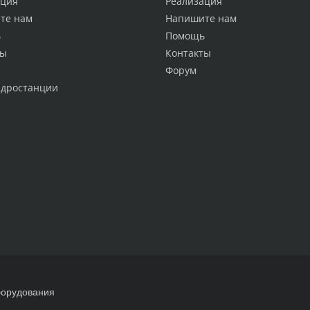
ация
Реализация
те нам
Напишите нам
ь
Помощь
ты
Контакты
Форум
идростанции
борудования