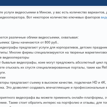
е услуги видеосъемки в Минске, у вас есть количество вариантов, 
идеооператора. Вот некоторое количество ключевых факторов
вид
ются различные облики видеосъемки, охватывая:
емка: Цены начинаются от 800 руб..
идеографы предлагают услуги для корпоративов, детских праздник
ипы: Многие фирмы специализируются на твореньи маркетинговог
е видеооператоры
т бывалые видеографы, коие могут предложить абсолютный цикл п
те отыскать их спустя специализированные порталы, такие как Rel
уги.
огии
торы предлагают съемку в высоком качестве, подключая HD и 4K
мка. Это дозволяет создавать впечатляющие и профессиональные 
приятного видеографа вы можете применить онлайн-платформы, эт
мке. Также стоит обратить интерес на портфолио и отзывы, для тог