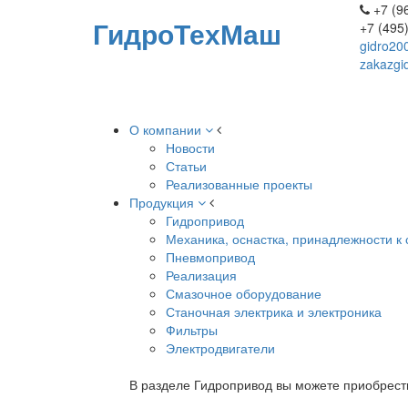
+7 (96
ГидроТехМаш
+7 (495
gidro20
zakazgi
О компании
Новости
Статьи
Реализованные проекты
Продукция
Гидропривод
Механика, оснастка, принадлежности к 
Пневмопривод
Реализация
Смазочное оборудование
Станочная электрика и электроника
Фильтры
Электродвигатели
В разделе Гидропривод вы можете приобрест