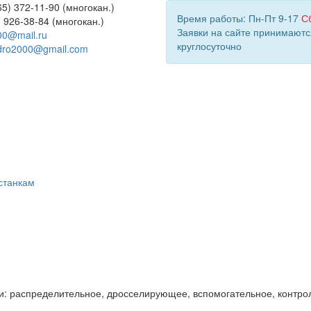
5) 372-11-90 (многокан.)
Время работы: Пн-Пт 9-17
С
) 926-38-84 (многокан.)
Заявки на сайте принимаютс
00@mail.ru
круглосуточно
dro2000@gmail.com
станкам
и: распределительное, дросселирующее, вспомогательное, контро