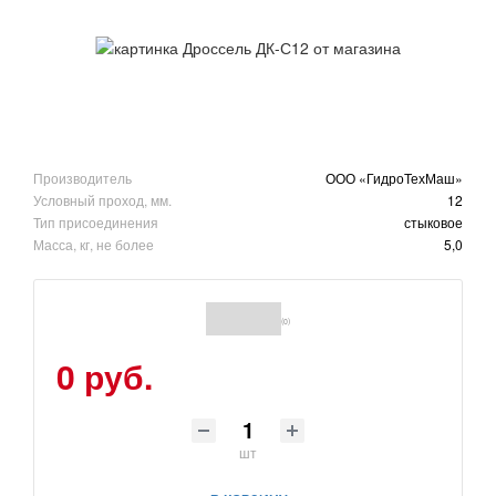
Производитель
ООО «ГидроТехМаш»
Условный проход, мм.
12
Тип присоединения
стыковое
Масса, кг, не более
5,0
(0)
0 руб.
шт