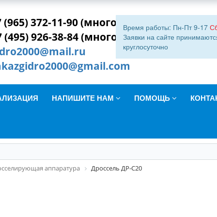
 (965) 372-11-90 (многокан.)
Время работы: Пн-Пт 9-17
С
7 (495) 926-38-84 (многокан.)
Заявки на сайте принимаютс
круглосуточно
idro2000@mail.ru
akazgidro2000@gmail.com
АЛИЗАЦИЯ
НАПИШИТЕ НАМ
ПОМОЩЬ
КОНТА
осселирующая аппаратура
Дроссель ДР-С20