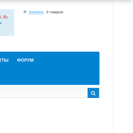
Корзина
0 товаров
б
,
Вс
я
КТЫ
ФОРУМ