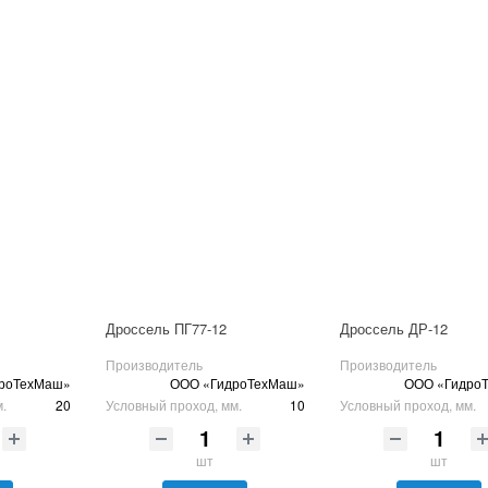
Дроссель ПГ77-12
Дроссель ДР-12
Производитель
Производитель
роТехМаш»
ООО «ГидроТехМаш»
ООО «Гидро
м.
20
Условный проход, мм.
10
Условный проход, мм.
шт
шт