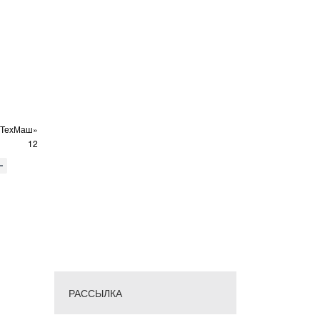
оТехМаш»
12
РАССЫЛКА