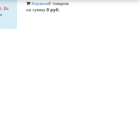
Корзина
0 товаров
б
,
Вс
на сумму
0 руб.
я