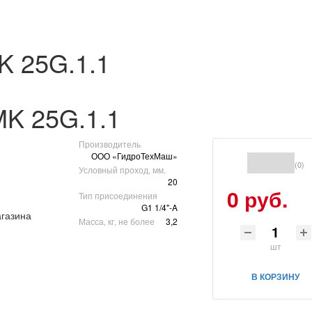
K 25G.1.1
K 25G.1.1
Производитель
ООО «ГидроТехМаш»
(0)
Условный проход, мм.
20
0 руб.
Тип присоединения
G1 1/4"-A
Масса, кг, не более
3,2
шт
В КОРЗИНУ