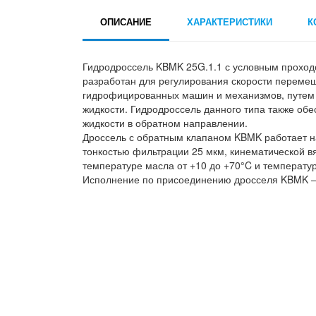
ОПИСАНИЕ
ХАРАКТЕРИСТИКИ
К
Гидродроссель KBMK 25G.1.1 с условным проход
разработан для регулирования скорости переме
гидрофицированных машин и механизмов, путем
жидкости. Гидродроссель данного типа также об
жидкости в обратном направлении.
Дроссель с обратным клапаном KBMK работает 
тонкостью фильтрации 25 мкм, кинематической вя
температуре масла от +10 до +70°C и температу
Исполнение по присоединению дросселя KBMK —