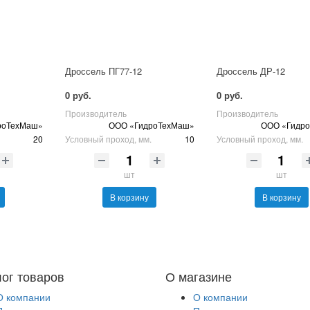
Дроссель ПГ77-12
Дроссель ДР-12
0 руб.
0 руб.
Производитель
Производитель
роТехМаш»
ООО «ГидроТехМаш»
ООО «Гидр
20
Условный проход, мм.
10
Условный проход, мм.
шт
шт
В корзину
В корзину
лог товаров
О магазине
О компании
О компании