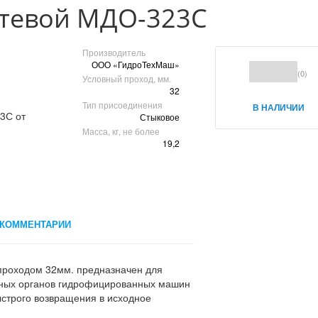
утевой МДО-323С
Производитель
ООО «ГидроТехМаш»
(0)
Условный проход, мм.
32
Тип присоединения
В НАЛИЧИИ
Стыковое
Масса, кг, не более
19,2
КОММЕНТАРИИ
проходом 32мм. предназначен для
ьных органов гидрофицированных машин
ыстрого возвращения в исходное