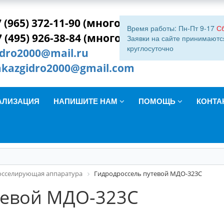
 (965) 372-11-90 (многокан.)
Время работы: Пн-Пт 9-17
С
7 (495) 926-38-84 (многокан.)
Заявки на сайте принимаютс
круглосуточно
idro2000@mail.ru
akazgidro2000@gmail.com
АЛИЗАЦИЯ
НАПИШИТЕ НАМ
ПОМОЩЬ
КОНТА
осселирующая аппаратура
Гидродроссель путевой МДО-323С
тевой МДО-323С