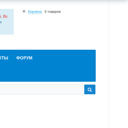
Корзина
0 товаров
б
,
Вс
я
КТЫ
ФОРУМ