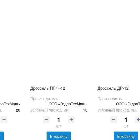
Дроссель ПГ77-12
Дроссель ДР-12
Производитель
Производитель
роТехМаш»
ООО «ГидроТехМаш»
ООО «Гидро
м.
20
Условный проход, мм.
10
Условный проход, мм.
шт
шт
у
В корзину
В корзину