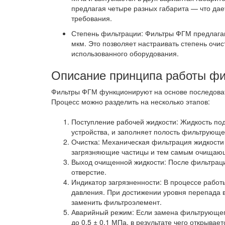
предлагая четыре разных габарита — что да
требования.
Степень фильтрации: Фильтры ФГМ предлагают
мкм. Это позволяет настраивать степень очис
использованного оборудования.
Описание принципа работы ф
Фильтры ФГМ функционируют на основе последова
Процесс можно разделить на несколько этапов:
Поступление рабочей жидкости: Жидкость под
устройства, и заполняет полость фильтрующе
Очистка: Механическая фильтрация жидкости
загрязняющие частицы и тем самым очищающ
Выход очищенной жидкости: После фильтраци
отверстие.
Индикатор загрязненности: В процессе работ
давления. При достижении уровня перепада 
заменить фильтроэлемент.
Аварийный режим: Если замена фильтрующего
до 0,5 ± 0,1 МПа, в результате чего открыв