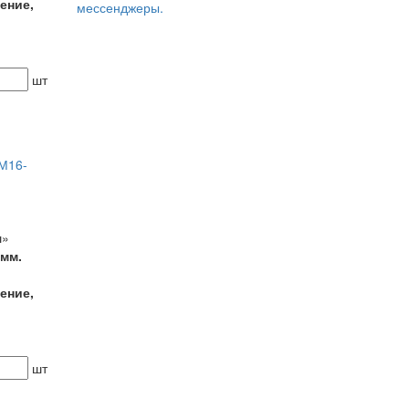
ение,
мессенджеры.
шт
М16-
ш»
 мм.
ение,
шт