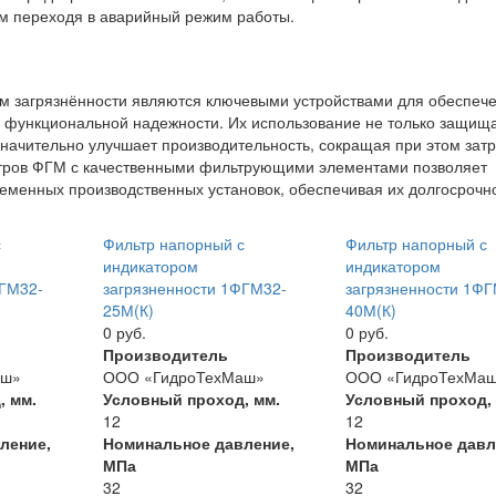
ым переходя в аварийный режим работы.
 загрязнённости являются ключевыми устройствами для обеспеч
х функциональной надежности. Их использование не только защищ
значительно улучшает производительность, сокращая при этом зат
тров ФГМ с качественными фильтрующими элементами позволяет
еменных производственных установок, обеспечивая их долгосрочн
с
Фильтр напорный с
Фильтр напорный с
индикатором
индикатором
ФГМ32-
загрязненности 1ФГМ32-
загрязненности 1ФГ
25М(К)
40М(К)
0 руб.
0 руб.
Производитель
Производитель
аш»
ООО «ГидроТехМаш»
ООО «ГидроТехМа
, мм.
Условный проход, мм.
Условный проход,
12
12
ление,
Номинальное давление,
Номинальное давл
МПа
МПа
32
32