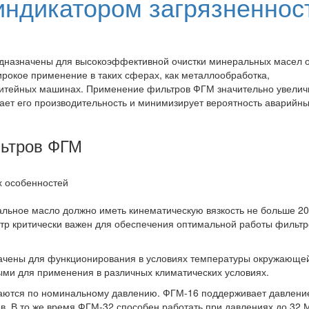
индикатором загрязненнос
назначены для высокоэффективной очистки минеральных масел 
ирокое применение в таких сферах, как металлообработка,
 литейных машинах. Применение фильтров ФГМ значительно увелич
ает его производительность и минимизирует вероятность аварийн
льтров ФГМ
 особенностей
льное масло должно иметь кинематическую вязкость не больше 20
етр критически важен для обеспечения оптимальной работы фильтр
ачены для функционирования в условиях температуры окружающе
ными для применения в различных климатических условиях.
ются по номинальному давлению. ФГМ-16 поддерживает давление
ов. В то же время ФГМ-32 способен работать при давлениях до 32 