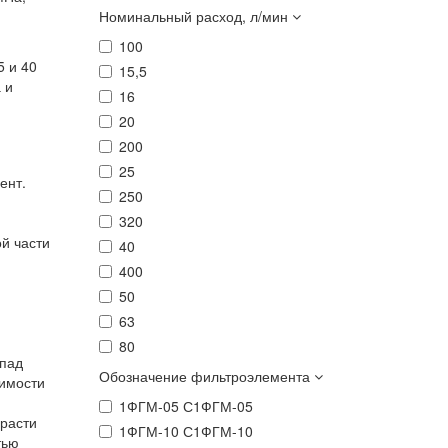
Номинальный расход, л/мин
100
5 и 40
15,5
 и
16
20
200
25
ент.
250
320
й части
40
400
50
63
80
епад
Обозначение фильтроэлемента
димости
1ФГМ-05 С1ФГМ-05
расти
1ФГМ-10 С1ФГМ-10
тью