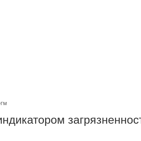
ФГМ
индикатором загрязненно