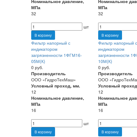
Номинальное давление,
Номинальное дав
МПа
МПа
32
32
шт
В корзину
В корзину
Фильтр напорный с
Фильтр напорный 
индикатором
индикатором
загрязненности 1ФГМ16-
загрязненности 1
05М(К)
10М(К)
0 руб.
0 руб.
Производитель
Производитель
ООО «ГидроТехМаш»
ООО «ГидроТехМ
Условный проход, мм.
Условный проход
12
12
Номинальное давление,
Номинальное дав
МПа
МПа
16
16
шт
В корзину
В корзину