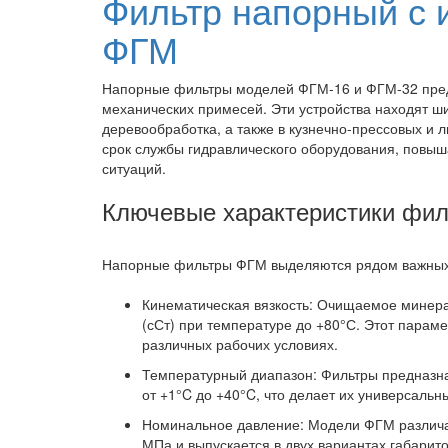
Фильтр напорный с 
ФГМ
Напорные фильтры моделей ФГМ-16 и ФГМ-32 пред
механических примесей. Эти устройства находят ш
деревообработка, а также в кузнечно-прессовых и
срок службы гидравлического оборудования, повыш
ситуаций.
Ключевые характеристики фи
Напорные фильтры ФГМ выделяются рядом важных
Кинематическая вязкость: Очищаемое минера
(сСт) при температуре до +80°С. Этот парам
различных рабочих условиях.
Температурный диапазон: Фильтры предназн
от +1°C до +40°C, что делает их универсаль
Номинальное давление: Модели ФГМ различа
МПа и выпускается в двух вариантах габарит