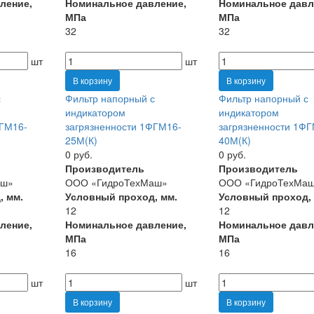
ление,
Номинальное давление,
Номинальное давл
МПа
МПа
32
32
шт
шт
В корзину
В корзину
с
Фильтр напорный с
Фильтр напорный с
индикатором
индикатором
ФГМ16-
загрязненности 1ФГМ16-
загрязненности 1ФГ
25М(К)
40М(К)
0 руб.
0 руб.
Производитель
Производитель
аш»
ООО «ГидроТехМаш»
ООО «ГидроТехМа
, мм.
Условный проход, мм.
Условный проход,
12
12
ление,
Номинальное давление,
Номинальное давл
МПа
МПа
16
16
шт
шт
В корзину
В корзину