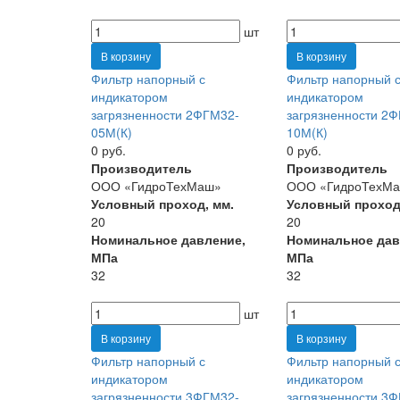
шт
В корзину
В корзину
Фильтр напорный с
Фильтр напорный 
индикатором
индикатором
загрязненности 2ФГМ32-
загрязненности 2
05М(К)
10М(К)
0 руб.
0 руб.
Производитель
Производитель
ООО «ГидроТехМаш»
ООО «ГидроТехМ
Условный проход, мм.
Условный проход
20
20
Номинальное давление,
Номинальное дав
МПа
МПа
32
32
шт
В корзину
В корзину
Фильтр напорный с
Фильтр напорный 
индикатором
индикатором
загрязненности 3ФГМ32-
загрязненности 3