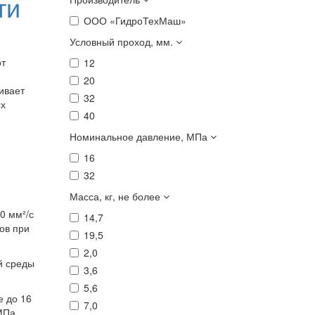
ти
ООО «ГидроТехМаш»
Условный проход, мм.
от
12
20
ивает
32
ых
40
Номинальное давление, МПа
16
32
Масса, кг, не более
0 мм²/с
14,7
ов при
19,5
2,0
й среды
3,6
5,6
 до 16
7,0
МПа,