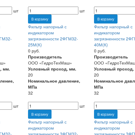
шт
шт
В корзину
В корзину
с
Фильтр напорный с
Фильтр напорный с
индикатором
индикатором
ФГМ32-
загрязненности 2ФГМ32-
загрязненности 2ФГ
25М(К)
40М(К)
0 руб.
0 руб.
Производитель
Производитель
аш»
ООО «ГидроТехМаш»
ООО «ГидроТехМа
, мм.
Условный проход, мм.
Условный проход,
20
20
ление,
Номинальное давление,
Номинальное давл
МПа
МПа
32
32
шт
шт
В корзину
В корзину
с
Фильтр напорный с
Фильтр напорный с
индикатором
индикатором
ФГМ32-
загрязненности 3ФГМ32-
загрязненности 3ФГ