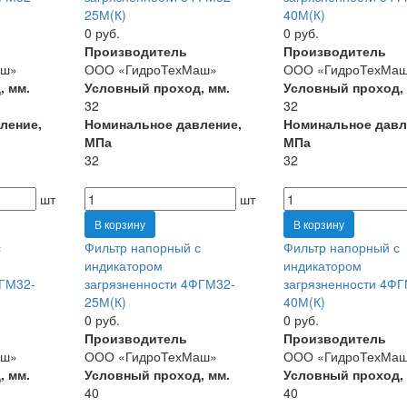
25М(К)
40М(К)
0 руб.
0 руб.
Производитель
Производитель
аш»
ООО «ГидроТехМаш»
ООО «ГидроТехМа
, мм.
Условный проход, мм.
Условный проход,
32
32
ление,
Номинальное давление,
Номинальное давл
МПа
МПа
32
32
шт
шт
В корзину
В корзину
с
Фильтр напорный с
Фильтр напорный с
индикатором
индикатором
ФГМ32-
загрязненности 4ФГМ32-
загрязненности 4ФГ
25М(К)
40М(К)
0 руб.
0 руб.
Производитель
Производитель
аш»
ООО «ГидроТехМаш»
ООО «ГидроТехМа
, мм.
Условный проход, мм.
Условный проход,
40
40