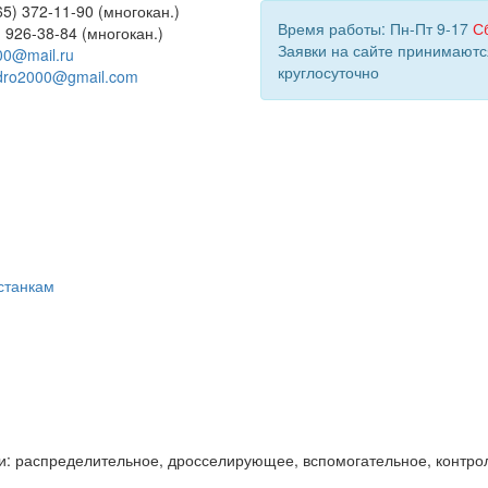
5) 372-11-90 (многокан.)
Время работы: Пн-Пт 9-17
С
) 926-38-84 (многокан.)
Заявки на сайте принимаютс
00@mail.ru
круглосуточно
dro2000@gmail.com
станкам
и: распределительное, дросселирующее, вспомогательное, контро