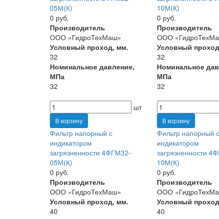
05М(К)
10М(К)
0 руб.
0 руб.
Производитель
Производитель
ООО «ГидроТехМаш»
ООО «ГидроТехМ
Условный проход, мм.
Условный проход
32
32
Номинальное давление,
Номинальное дав
МПа
МПа
32
32
шт
В корзину
В корзину
Фильтр напорный с
Фильтр напорный 
индикатором
индикатором
загрязненности 4ФГМ32-
загрязненности 4
05М(К)
10М(К)
0 руб.
0 руб.
Производитель
Производитель
ООО «ГидроТехМаш»
ООО «ГидроТехМ
Условный проход, мм.
Условный проход
40
40