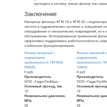
проходить в систему, минуя фильтр тем сам
Заключение
Напорные фильтры ФГМ-16 и ФГМ-32 с индикатором
чистоты в гидравлических системах и повышения и
оборудование от механических повреждений, но и 
обслуживание. Интегрированное применение филь
эффективно поддерживать работоспособность совр
стабильное функционирование.
Фильтр напорный с
Фильтр напорный 
индикатором
индикатором
загрязненности 1ФГМ32-
загрязненности 1
05М(К)
10М(К)
0 руб.
0 руб.
Производитель
Производитель
ООО «ГидроТехМаш»
ООО «ГидроТехМ
Условный проход, мм.
Условный проход
12
12
Номинальное давление,
Номинальное дав
МПа
МПа
32
32