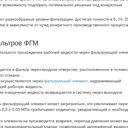
ет возможность подобрать оптимальное решение под конкретные
 разнообразные уровни фильтрации, достигая тонкости в 5, 10, 2
тки в зависимости от нужд конкретного производственного процесса
ильтров ФГМ
тельного прохождения рабочей жидкости через фильтрующий элем
ается в фильтр через входное отверстие, расположенное в головно
го стакана.
 осуществляется через
фильтрующий элемент
, задерживающий
ий рабочую жидкость.
и очищенная жидкость возвращается в систему через выходное
ы фильтрующий элемент может загрязняться, что увеличивает пер
в 0,3 ± 0,03 МПа срабатывает индикатор, уведомляющий о необхо
 элемента не производится вовремя, перепад давления может вы
ается предохранительный клапан, позволяющий загрязнённой жидкос