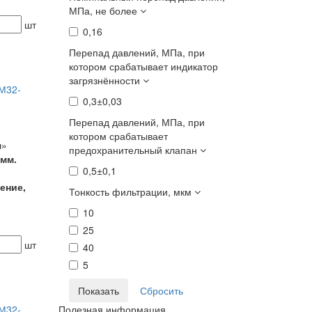
МПа, не более
шт
0,16
Перепад давлений, МПа, при
котором срабатывает индикатор
загрязнённости
М32-
0,3±0,03
Перепад давлений, МПа, при
котором срабатывает
ш»
предохранительный клапан
 мм.
0,5±0,1
ение,
Тонкость фильтрации, мкм
10
25
шт
40
5
М32-
Полезная информация