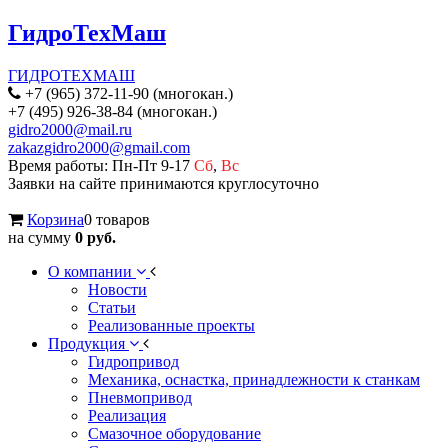
ГидроТехМаш
ГИДРОТЕХМАШ
+7 (965) 372-11-90 (многокан.)
+7 (495) 926-38-84 (многокан.)
gidro2000@mail.ru
zakazgidro2000@gmail.com
Время работы: Пн-Пт 9-17
Сб
,
Вс
Заявки на сайте принимаются круглосуточно
Корзина
0 товаров
на сумму
0 руб.
О компании
Новости
Статьи
Реализованные проекты
Продукция
Гидропривод
Механика, оснастка, принадлежности к станкам
Пневмопривод
Реализация
Смазочное оборудование