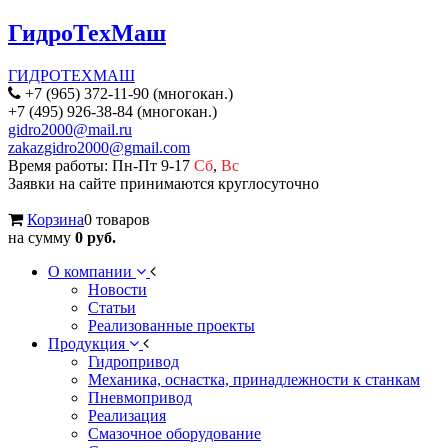
ГидроТехМаш
ГИДРОТЕХМАШ
+7 (965) 372-11-90 (многокан.)
+7 (495) 926-38-84 (многокан.)
gidro2000@mail.ru
zakazgidro2000@gmail.com
Время работы: Пн-Пт 9-17
Сб
,
Вс
Заявки на сайте принимаются круглосуточно
Корзина
0 товаров
на сумму
0 руб.
О компании
Новости
Статьи
Реализованные проекты
Продукция
Гидропривод
Механика, оснастка, принадлежности к станкам
Пневмопривод
Реализация
Смазочное оборудование