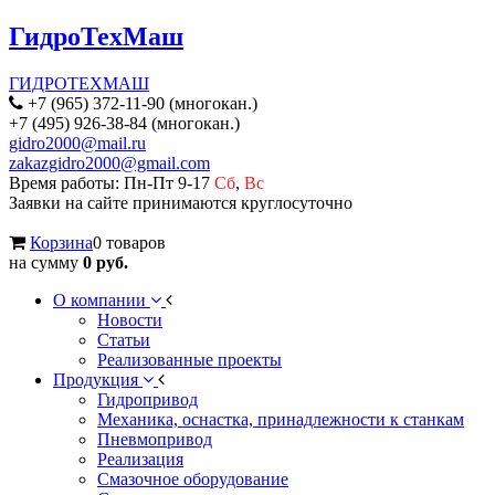
ГидроТехМаш
ГИДРОТЕХМАШ
+7 (965) 372-11-90 (многокан.)
+7 (495) 926-38-84 (многокан.)
gidro2000@mail.ru
zakazgidro2000@gmail.com
Время работы: Пн-Пт 9-17
Сб
,
Вс
Заявки на сайте принимаются круглосуточно
Корзина
0 товаров
на сумму
0 руб.
О компании
Новости
Статьи
Реализованные проекты
Продукция
Гидропривод
Механика, оснастка, принадлежности к станкам
Пневмопривод
Реализация
Смазочное оборудование