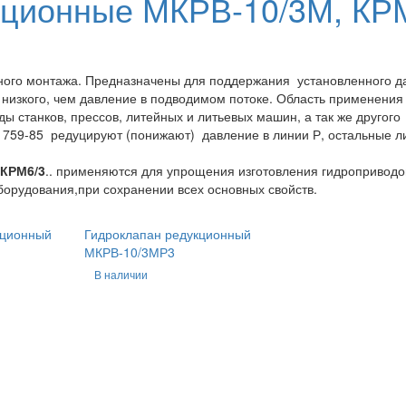
кционные МКРВ-10/3М, КР
ого монтажа. Предназначены для поддержания установленного д
 низкого, чем давление в подводимом потоке. Область применения
 станков, прессов, литейных и литьевых машин, а так же другого
1759-85 редуцируют (понижают) давление в линии Р, остальные л
КРМ6/3
.. применяются для упрощения изготовления гидроприводо
орудования,при сохранении всех основных свойств.
кционный
Гидроклапан редукционный
МКРВ-10/3МР3
В наличии