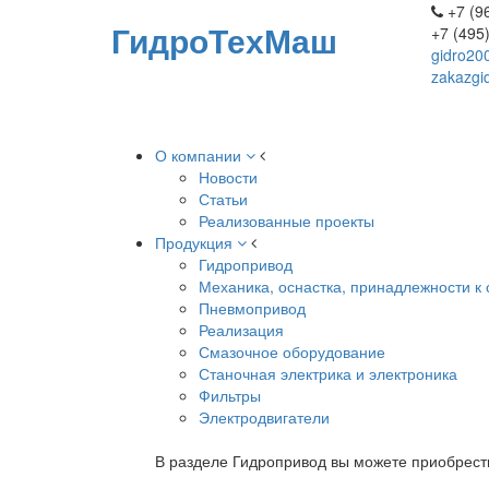
+7 (96
ГидроТехМаш
+7 (495
gidro20
zakazgi
О компании
Новости
Статьи
Реализованные проекты
Продукция
Гидропривод
Механика, оснастка, принадлежности к 
Пневмопривод
Реализация
Смазочное оборудование
Станочная электрика и электроника
Фильтры
Электродвигатели
В разделе Гидропривод вы можете приобрест