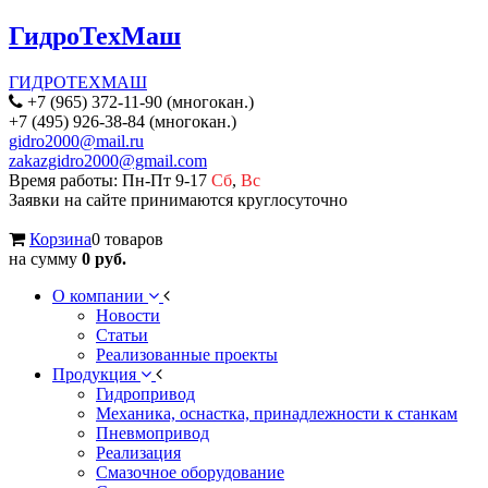
ГидроТехМаш
ГИДРОТЕХМАШ
+7 (965) 372-11-90 (многокан.)
+7 (495) 926-38-84 (многокан.)
gidro2000@mail.ru
zakazgidro2000@gmail.com
Время работы: Пн-Пт 9-17
Сб
,
Вс
Заявки на сайте принимаются круглосуточно
Корзина
0 товаров
на сумму
0 руб.
О компании
Новости
Статьи
Реализованные проекты
Продукция
Гидропривод
Механика, оснастка, принадлежности к станкам
Пневмопривод
Реализация
Смазочное оборудование