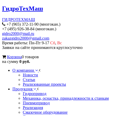
ГидроТехМаш
ГИДРОТЕХМАШ
+7 (965) 372-11-90 (многокан.)
+7 (495) 926-38-84 (многокан.)
gidro2000@mail.ru
zakazgidro2000@gmail.com
Время работы: Пн-Пт 9-17
Сб
,
Вс
Заявки на сайте принимаются круглосуточно
Корзина
0 товаров
на сумму
0 руб.
О компании
Новости
Статьи
Реализованные проекты
Продукция
Гидропривод
Механика, оснастка, принадлежности к станкам
Пневмопривод
Реализация
Смазочное оборудование