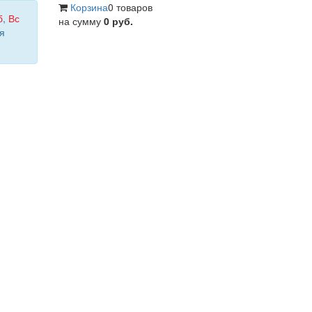
Корзина
0 товаров
б
,
Вс
на сумму
0 руб.
я