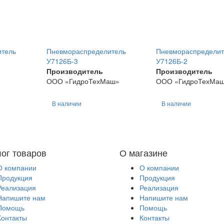
итель
Пневмораспределитель
Пневмораспределит
У7126Б-3
У7126Б-2
Производитель
Производитель
ООО «ГидроТехМаш»
ООО «ГидроТехМа
В наличии
В наличии
лог товаров
О магазине
О компании
О компании
Продукция
Продукция
Реализация
Реализация
Напишите нам
Напишите нам
Помощь
Помощь
Контакты
Контакты