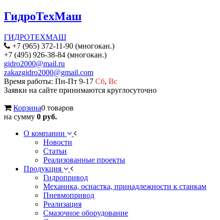
ГидроТехМаш
ГИДРОТЕХМАШ
+7 (965) 372-11-90 (многокан.)
+7 (495) 926-38-84 (многокан.)
gidro2000@mail.ru
zakazgidro2000@gmail.com
Время работы: Пн-Пт 9-17
Сб
,
Вс
Заявки на сайте принимаются круглосуточно
Корзина
0 товаров
на сумму
0 руб.
О компании
Новости
Статьи
Реализованные проекты
Продукция
Гидропривод
Механика, оснастка, принадлежности к станкам
Пневмопривод
Реализация
Смазочное оборудование