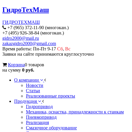
ГидроТехМаш
ГИДРОТЕХМАШ
+7 (965) 372-11-90 (многокан.)
+7 (495) 926-38-84 (многокан.)
gidro2000@mail.ru
zakazgidro2000@gmail.com
Время работы: Пн-Пт 9-17
Сб
,
Вс
Заявки на сайте принимаются круглосуточно
Корзина
0 товаров
на сумму
0 руб.
О компании
Новости
Статьи
Реализованные проекты
Продукция
Гидропривод
Механика, оснастка, принадлежности к станкам
Пневмопривод
Реализация
Смазочное оборудование