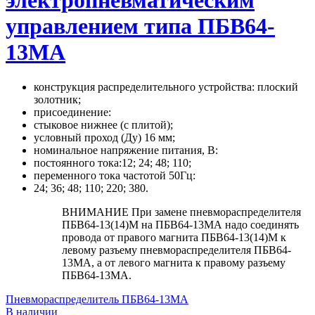
электропневматическим
управлением типа ПБВ64-
13МА
конструкция распределительного устройства: плоский
золотник;
присоединение:
стыковое нижнее (с плитой);
условный проход (Ду) 16 мм;
номинальное напряжение питания, В:
постоянного тока:12; 24; 48; 110;
переменного тока частотой 50Гц:
24; 36; 48; 110; 220; 380.
ВНИМАНИЕ При замене пневмораспределителя
ПБВ64-13(14)М на ПБВ64-13МА надо соединять
провода от правого магнита ПБВ64-13(14)М к
левому разъему пневмораспределителя ПБВ64-
13МА, а от левого магнита к правому разъему
ПБВ64-13МА.
Пневмораспределитель ПБВ64-13МА
В наличии