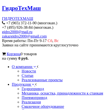
ГидроТехМаш
ГИДРОТЕХМАШ
+7 (965) 372-11-90 (многокан.)
+7 (495) 926-38-84 (многокан.)
gidro2000@mail.ru
zakazgidro2000@gmail.com
Время работы: Пн-Пт 9-17
Сб
,
Вс
Заявки на сайте принимаются круглосуточно
Корзина
0 товаров
на сумму
0 руб.
О компании
Новости
Статьи
Реализованные проекты
Продукция
Гидропривод
Механика, оснастка, принадлежности к станкам
Пневмопривод
Реализация
Смазочное оборудование