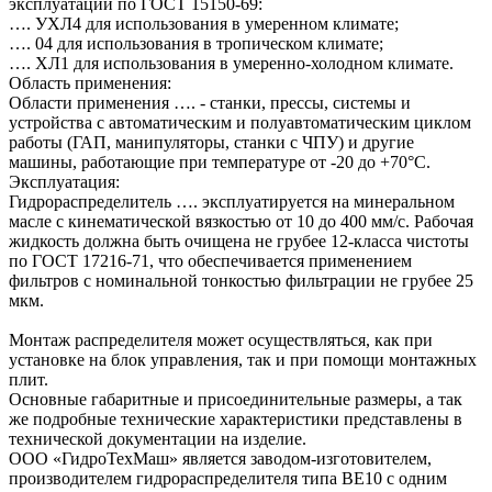
эксплуатации по ГОСТ 15150-69:
…. УХЛ4 для использования в умеренном климате;
…. 04 для использования в тропическом климате;
…. ХЛ1 для использования в умеренно-холодном климате.
Область применения:
Области применения …. - станки, прессы, системы и
устройства с автоматическим и полуавтоматическим циклом
работы (ГАП, манипуляторы, станки с ЧПУ) и другие
машины, работающие при температуре от -20 до +70°C.
Эксплуатация:
Гидрораспределитель …. эксплуатируется на минеральном
масле с кинематической вязкостью от 10 до 400 мм/с. Рабочая
жидкость должна быть очищена не грубее 12-класса чистоты
по ГОСТ 17216-71, что обеспечивается применением
фильтров с номинальной тонкостью фильтрации не грубее 25
мкм.
Монтаж распределителя может осуществляться, как при
установке на блок управления, так и при помощи монтажных
плит.
Основные габаритные и присоединительные размеры, а так
же подробные технические характеристики представлены в
технической документации на изделие.
ООО «ГидроТехМаш» является заводом-изготовителем,
производителем гидрораспределителя типа ВЕ10 с одним