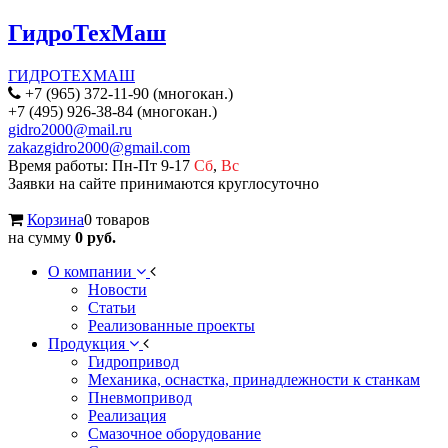
ГидроТехМаш
ГИДРОТЕХМАШ
+7 (965) 372-11-90 (многокан.)
+7 (495) 926-38-84 (многокан.)
gidro2000@mail.ru
zakazgidro2000@gmail.com
Время работы: Пн-Пт 9-17
Сб
,
Вс
Заявки на сайте принимаются круглосуточно
Корзина
0 товаров
на сумму
0 руб.
О компании
Новости
Статьи
Реализованные проекты
Продукция
Гидропривод
Механика, оснастка, принадлежности к станкам
Пневмопривод
Реализация
Смазочное оборудование