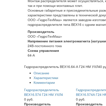
Монтаж распределителя может осуществляться, к
так и при помощи монтажных плит.
Основные габаритные и присоединительные разм
характеристики представлены в технической док
ООО «ГидроТехМаш» является заводом-изготови
гидрораспределителя типа ВЕХ16 с одним магни
Производитель
ООО «ГидроТехМаш»
Напряжение питания электромагнита (катушки
24В-постоянного тока
Схема управления
64-А
Гидрораспределитель ВЕХ16.64-А Г24 НМ УХЛ4
0 р
Описание
Характеристики
Комментарии
Гидрораспределитель
Гидрораспределит
ВЕХ16.574 Г24 НМ УХЛ4
ВЕХ16.574А Г24 Н
0 руб.
0 руб.
Производитель
Производитель