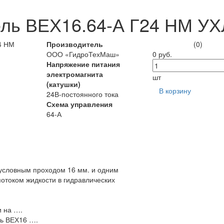
ль ВЕХ16.64-А Г24 НМ УХ
Производитель
(0)
ООО «ГидроТехМаш»
0 руб.
Напряжение питания
электромагнита
шт
(катушки)
В корзину
24В-постоянного тока
Схема управления
64-А
 условным проходом 16 мм. и одним
отоком жидкости в гидравлических
и на ….
ь ВЕХ16 ….