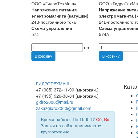
ООО «ГидроТехМаш»
ООО «ГидроТехМ
Напряжение питания
Напряжение пита
электромагнита (катушки)
электромагнита (
24В-постоянного тока
24В-постоянного т
Схема управления
Схема управлени
574
574А
шт
В корзину
В корзину
ГИДРОТЕХМАШ
Ката
+7 (965) 372-11-90 (многокан.)
+7 (495) 926-38-84 (многокан.)
gidro2000@mail.ru
zakazgidro2000@gmail.com
Время работы: Пн-Пт 9-17
Сб
,
Вс
Заявки на сайте принимаются
круглосуточно