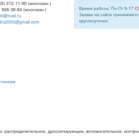
5) 372-11-90 (многокан.)
Время работы: Пн-Пт 9-17
С
) 926-38-84 (многокан.)
Заявки на сайте принимаютс
00@mail.ru
круглосуточно
dro2000@gmail.com
станкам
и: распределительное, дросселирующее, вспомогательное, контро