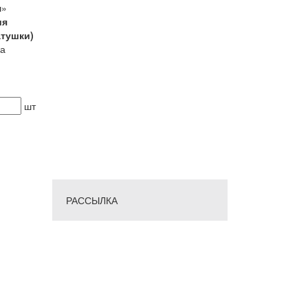
ш»
ия
атушки)
ка
шт
РАССЫЛКА