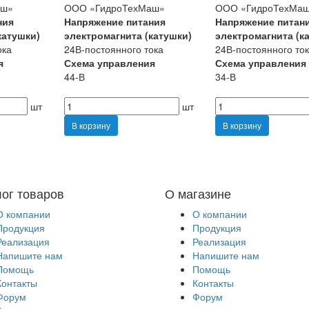
аш»
ООО «ГидроТехМаш»
ООО «ГидроТехМа
ния
Напряжение питания
Напряжение питан
катушки)
электромагнита (катушки)
электромагнита (к
ока
24В-постоянного тока
24В-постоянного то
я
Схема управления
Схема управления
44-В
34-В
шт
шт
В корзину
В корзину
лог товаров
О магазине
О компании
О компании
Продукция
Продукция
Реализация
Реализация
Напишите нам
Напишите нам
Помощь
Помощь
Контакты
Контакты
Форум
Форум