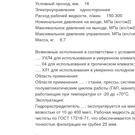
Условный проход, мм. 16
Электроуправление одностороннее
Расход рабочей жидкости, л/мин. 150-300
Номинальное давление на входе, МПа (кгс/см2) 
Максимальное давление на выходе, МПа (кгс/см
Максимальное давление управления, МПа (кгс/см
Масса, кг. 9,7
Возможные исполнения в соответствии с условия
…. УХЛ4 для использования в умеренном климат
…. 04 для использования в тропическом климате;
…. ХЛ1 для использования в умеренно-холодном
Область применения:
Области применения …. - станки, прессы, систем
полуавтоматическим циклом работы (ГАП, манипу
работающие при температуре от -20 до +70°C.
Эксплуатация:
Гидрораспределитель …. эксплуатируется на ми
вязкостью от 10 до 400 мм/с. Рабочая жидкость 
чистоты по ГОСТ 17216-71, что обеспечивается
тонкостью фильтрации не грубее 25 мкм.