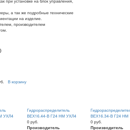
ак при установке на блок управления,
еры, а так же подробные технические
ументации на изделие.
телем, производителем
том.
)
уб.
В корзину
ель
Гидрораспределитель
Гидрораспределите
М УХЛ4
ВЕХ16.44-В Г24 НМ УХЛ4
ВЕХ16.34-В Г24 НМ
0 руб.
0 руб.
Производитель
Производитель