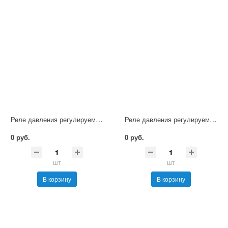
Реле давления регулируемое LPS-ГидроТехМаш
Реле давления регулируемое AED40-ГидроТехМаш
0 руб.
0 руб.
шт
шт
В корзину
В корзину