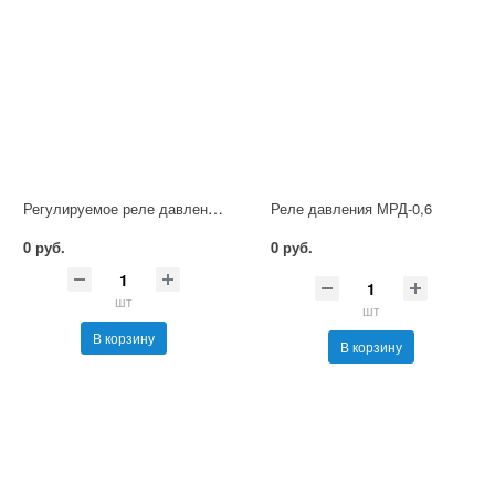
Регулируемое реле давления ZAED40 с плитой-ГидроТехМаш
Реле давления МРД-0,6
0 руб.
0 руб.
шт
шт
В корзину
В корзину