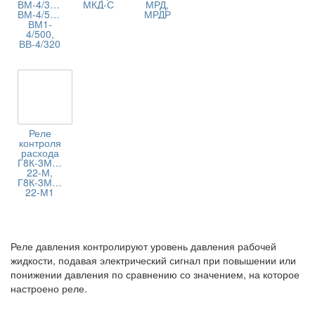
ВМ-4/320,
МКД-С
МРД,
ВМ-4/500,
МРДР
ВМ1-
4/500,
ВВ-4/320
Реле
контроля
расхода
Г8К-3М151-
22-М,
Г8К-3М151-
22-М1
Реле давления контролируют уровень давления рабочей
жидкости, подавая электрический сигнал при повышении или
понижении давления по сравнению со значением, на которое
настроено реле.