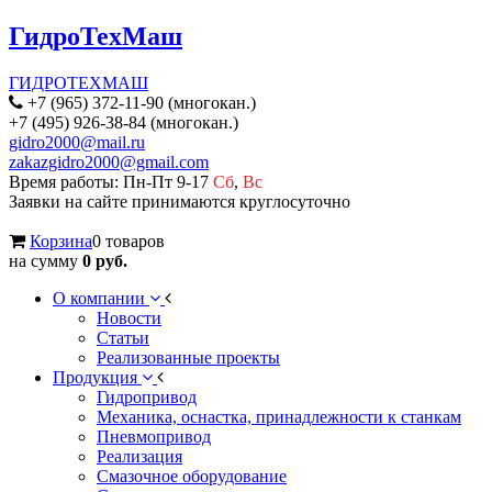
ГидроТехМаш
ГИДРОТЕХМАШ
+7 (965) 372-11-90 (многокан.)
+7 (495) 926-38-84 (многокан.)
gidro2000@mail.ru
zakazgidro2000@gmail.com
Время работы: Пн-Пт 9-17
Сб
,
Вс
Заявки на сайте принимаются круглосуточно
Корзина
0 товаров
на сумму
0 руб.
О компании
Новости
Статьи
Реализованные проекты
Продукция
Гидропривод
Механика, оснастка, принадлежности к станкам
Пневмопривод
Реализация
Смазочное оборудование