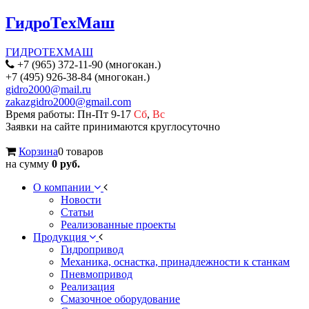
ГидроТехМаш
ГИДРОТЕХМАШ
+7 (965) 372-11-90 (многокан.)
+7 (495) 926-38-84 (многокан.)
gidro2000@mail.ru
zakazgidro2000@gmail.com
Время работы: Пн-Пт 9-17
Сб
,
Вс
Заявки на сайте принимаются круглосуточно
Корзина
0 товаров
на сумму
0 руб.
О компании
Новости
Статьи
Реализованные проекты
Продукция
Гидропривод
Механика, оснастка, принадлежности к станкам
Пневмопривод
Реализация
Смазочное оборудование